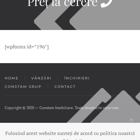
Preț la cerere
[wpforms id=”196″]
HOME
VÂNZĂRI
ÎNCHIRIERI
CONSTAM GRUP
CONTACT
Copyright © 2020 — Constam Imobiliare. Toate drepturile rezervate.
Folosind acest website sunteți de acord cu politica noastră