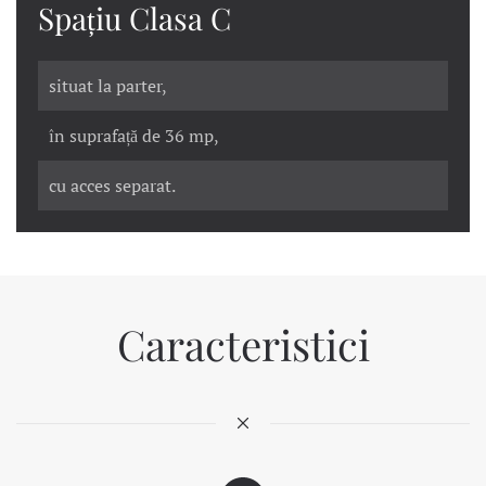
Spațiu Clasa C
situat la parter,
în suprafață de 36 mp,
cu acces separat.
Caracteristici